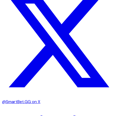
@SmartBet.GG on X