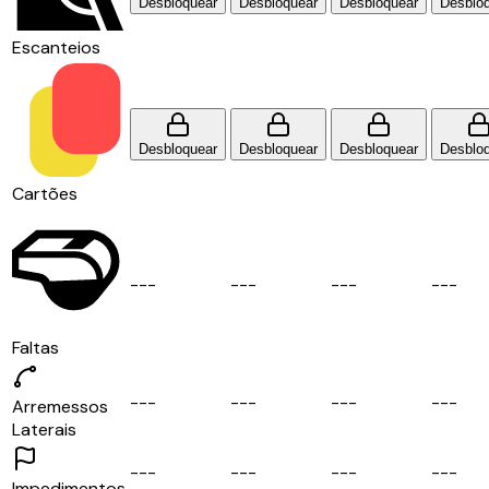
Desbloquear
Desbloquear
Desbloquear
Desblo
Escanteios
Desbloquear
Desbloquear
Desbloquear
Desblo
Cartões
-
-
-
-
-
-
-
-
-
-
-
-
Faltas
-
-
-
-
-
-
-
-
-
-
-
-
Arremessos
Laterais
-
-
-
-
-
-
-
-
-
-
-
-
Impedimentos