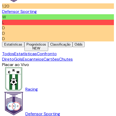
1.20
Defensor Sporting
W
L
D
D
D
Estatísticas
Prognósticos
Classificação
Odds
NEW
Todos
Estatísticas
Confronto
Direto
Gols
Escanteios
Cartões
Chutes
Placar ao Vivo
Racing
Defensor Sporting