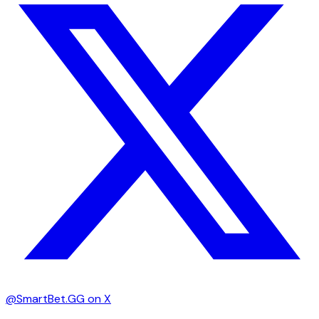
@SmartBet.GG on X