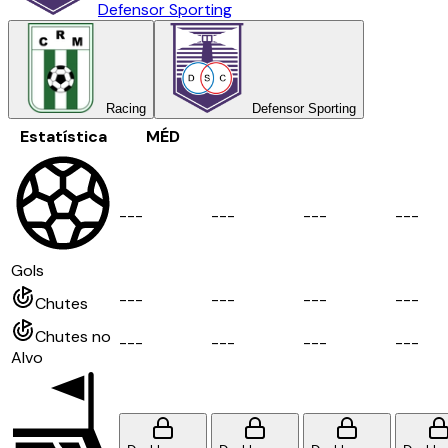
Defensor Sporting
Racing
Defensor Sporting
Estatística
MÉD
-
-
-
-
-
-
-
-
-
-
-
-
Gols
-
-
-
-
-
-
-
-
-
-
-
-
Chutes
Chutes no
-
-
-
-
-
-
-
-
-
-
-
-
Alvo