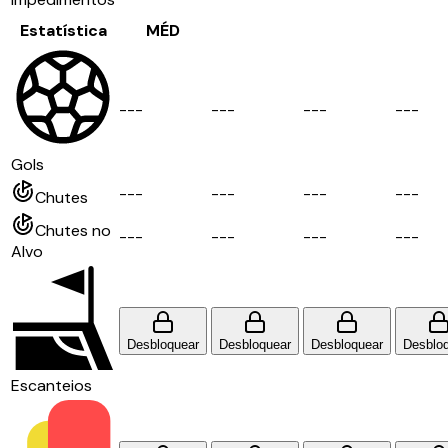
Estatística
MÉD
-
-
-
-
-
-
-
-
-
-
-
-
Gols
-
-
-
-
-
-
-
-
-
-
-
-
Chutes
Chutes no
-
-
-
-
-
-
-
-
-
-
-
-
Alvo
Desbloquear
Desbloquear
Desbloquear
Desblo
Escanteios