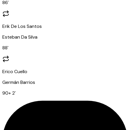
86
`
Erik De Los Santos
Esteban Da Silva
88
`
Erico Cuello
Germán Barrios
90
+ 2
`