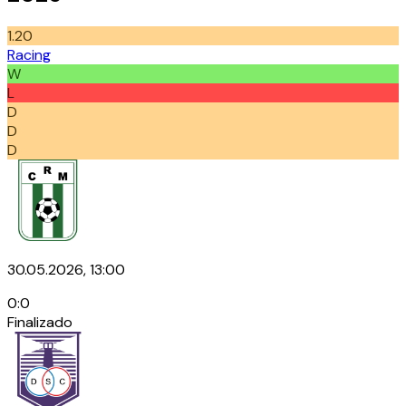
1.20
Racing
W
L
D
D
D
30.05.2026, 13:00
0
:
0
Finalizado