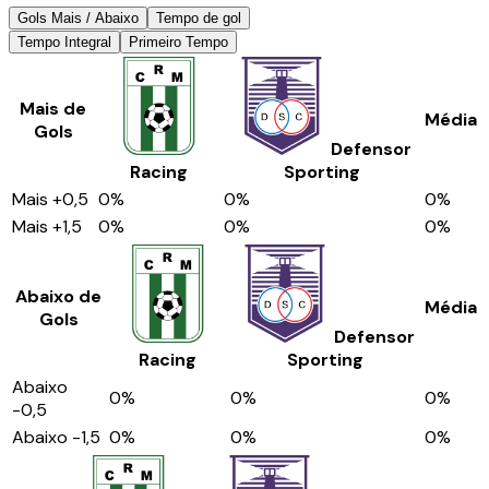
Gols Mais / Abaixo
Tempo de gol
Tempo Integral
Primeiro Tempo
Mais de
Média
Gols
Defensor
Racing
Sporting
Mais
+0,5
0
%
0
%
0
%
Mais
+1,5
0
%
0
%
0
%
Abaixo de
Média
Gols
Defensor
Racing
Sporting
Abaixo
0
%
0
%
0
%
-0,5
Abaixo
-1,5
0
%
0
%
0
%