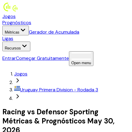
Jogos
Prognósticos
Gerador de Acumulada
Métricas
Ligas
Recursos
Entrar
Começar Gratuitamente
Open menu
Jogos
Uruguay
Primera Division
- Rodada 3
Racing
vs
Defensor Sporting
Métricas
&
Prognósticos
May 30,
2026