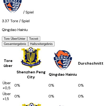
/ Spiel
3.37
Tore
/ Spiel
Qingdao Hainiu
Tore Über/Unter
Torzeit
Gesamtergebnis
Halbzeitergebnis
Tore
Durchschnitt
über
Shenzhen Peng
Qingdao Hainiu
City
Über
0
%
0
%
0
%
+0,5
Über
0
%
0
%
0
%
+1,5