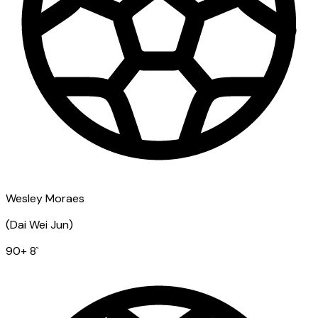
Wesley Moraes
(
Dai Wei Jun
)
90
+ 8
`