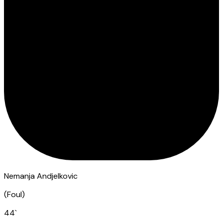
Nemanja Andjelkovic
(
Foul
)
44
`