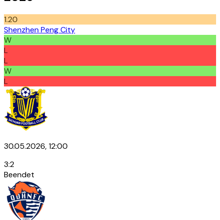
1.20
Shenzhen Peng City
W
L
L
W
L
30.05.2026, 12:00
3
:
2
Beendet