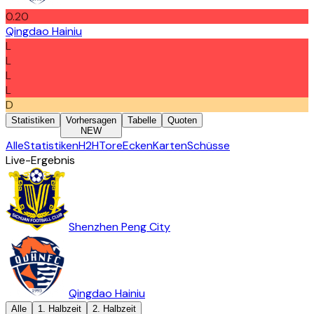
0.20
Qingdao Hainiu
L
L
L
L
D
Statistiken
Vorhersagen
Tabelle
Quoten
NEW
Alle
Statistiken
H2H
Tore
Ecken
Karten
Schüsse
Live-Ergebnis
Shenzhen Peng City
Qingdao Hainiu
Alle
1. Halbzeit
2. Halbzeit