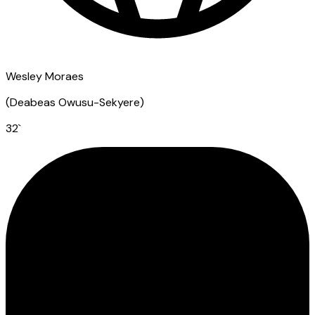
Wesley Moraes
(
Deabeas Owusu-Sekyere
)
32
`