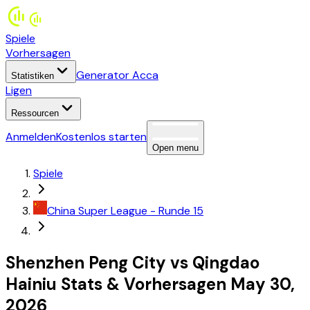
Spiele
Vorhersagen
Generator Acca
Statistiken
Ligen
Ressourcen
Anmelden
Kostenlos starten
Open menu
Spiele
China
Super League
- Runde 15
Shenzhen Peng City
vs
Qingdao
Hainiu
Stats
&
Vorhersagen
May 30,
2026