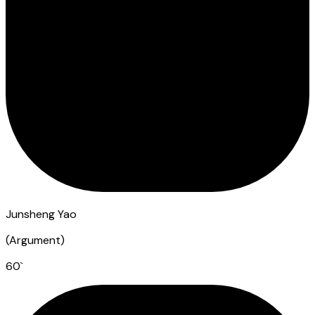
Junsheng Yao
(
Argument
)
60
`