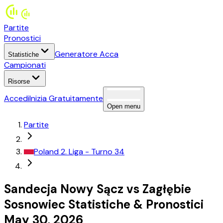
Partite
Pronostici
Generatore Acca
Statistiche
Campionati
Risorse
Accedi
Inizia Gratuitamente
Open menu
Partite
Poland
2. Liga
- Turno 34
Sandecja Nowy Sącz
vs
Zagłębie
Sosnowiec
Statistiche
&
Pronostici
May 30, 2026