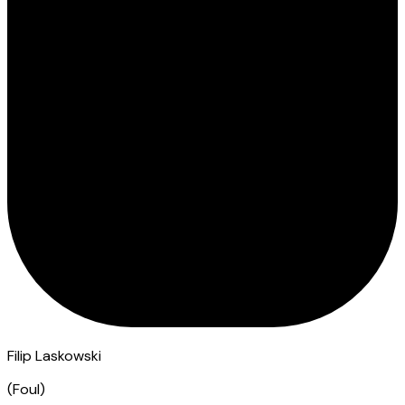
Filip Laskowski
(
Foul
)