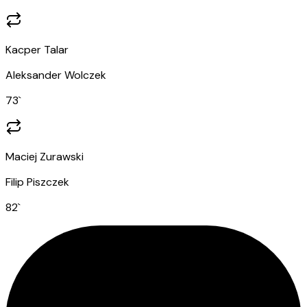
Kacper Talar
Aleksander Wolczek
73
`
Maciej Zurawski
Filip Piszczek
82
`