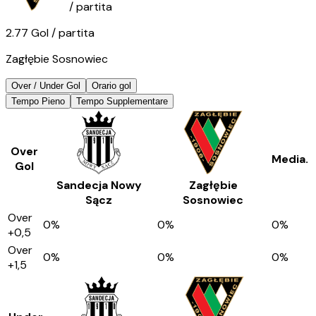
/ partita
2.77
Gol
/ partita
Zagłębie Sosnowiec
Over / Under Gol
Orario gol
Tempo Pieno
Tempo Supplementare
Over
Media.
Gol
Sandecja Nowy
Zagłębie
Sącz
Sosnowiec
Over
0
%
0
%
0
%
+0,5
Over
0
%
0
%
0
%
+1,5