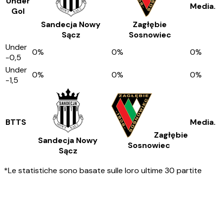
Under
Media.
Gol
Sandecja Nowy
Zagłębie
Sącz
Sosnowiec
Under
0
%
0
%
0
%
-0,5
Under
0
%
0
%
0
%
-1,5
BTTS
Media.
Zagłębie
Sandecja Nowy
Sosnowiec
Sącz
*Le statistiche sono basate sulle loro ultime 30 partite