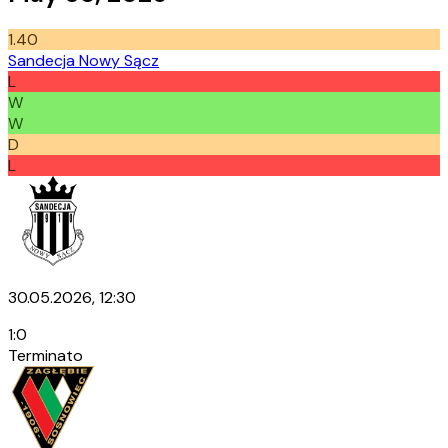
1.40
Sandecja Nowy Sącz
L
W
W
D
L
30.05.2026, 12:30
1
:
0
Terminato