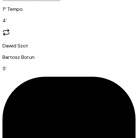
1° Tempo
4
`
Dawid Szot
Bartosz Borun
5
`