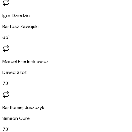
Igor Dziedzic
Bartosz Zawojski
65
`
Marcel Predenkiewicz
Dawid Szot
73
`
Bartlomiej Juszczyk
Simeon Oure
73
`