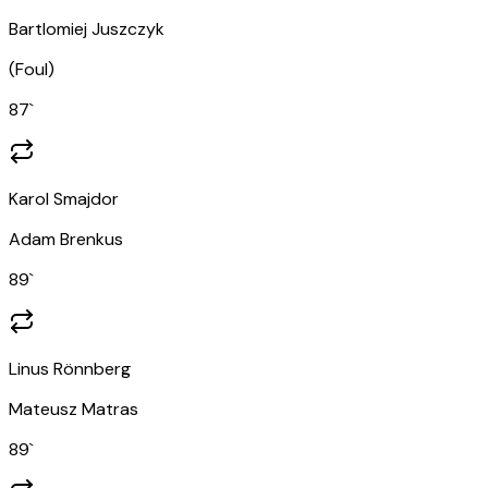
Bartlomiej Juszczyk
(
Foul
)
87
`
Karol Smajdor
Adam Brenkus
89
`
Linus Rönnberg
Mateusz Matras
89
`