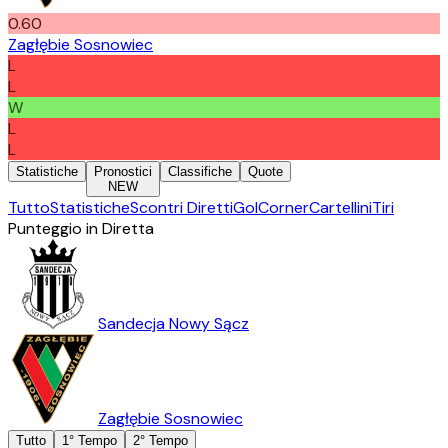
0.60
Zagłębie Sosnowiec
L
L
W
L
L
Statistiche
Pronostici
Classifiche
Quote
NEW
Tutto
Statistiche
Scontri Diretti
Gol
Corner
Cartellini
Tiri
Punteggio in Diretta
Sandecja Nowy Sącz
Zagłębie Sosnowiec
Tutto
1° Tempo
2° Tempo