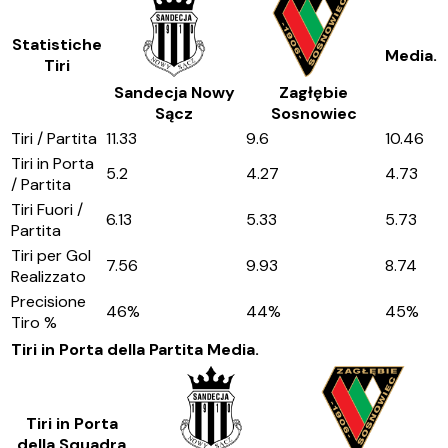
Statistiche
Media.
Tiri
Sandecja Nowy
Zagłębie
Sącz
Sosnowiec
Tiri / Partita
11.33
9.6
10.46
Tiri in Porta
5.2
4.27
4.73
/ Partita
Tiri Fuori /
6.13
5.33
5.73
Partita
Tiri per Gol
7.56
9.93
8.74
Realizzato
Precisione
46
%
44
%
45
%
Tiro %
Tiri in Porta della Partita
Media.
Tiri in Porta
della Squadra