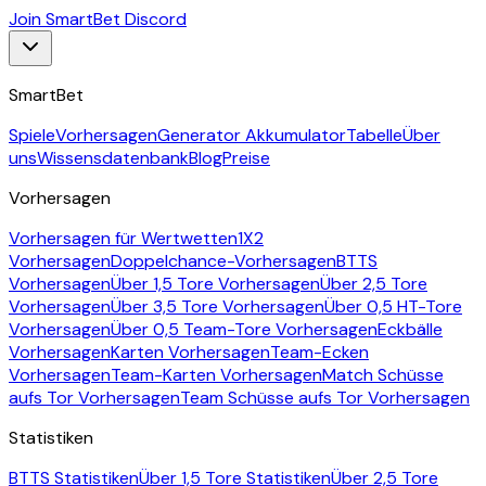
Join SmartBet Discord
SmartBet
Spiele
Vorhersagen
Generator Akkumulator
Tabelle
Über
uns
Wissensdatenbank
Blog
Preise
Vorhersagen
Vorhersagen für Wertwetten
1X2
Vorhersagen
Doppelchance-Vorhersagen
BTTS
Vorhersagen
Über 1,5 Tore Vorhersagen
Über 2,5 Tore
Vorhersagen
Über 3,5 Tore Vorhersagen
Über 0,5 HT-Tore
Vorhersagen
Über 0,5 Team-Tore Vorhersagen
Eckbälle
Vorhersagen
Karten Vorhersagen
Team-Ecken
Vorhersagen
Team-Karten Vorhersagen
Match Schüsse
aufs Tor Vorhersagen
Team Schüsse aufs Tor Vorhersagen
Statistiken
BTTS Statistiken
Über 1,5 Tore Statistiken
Über 2,5 Tore