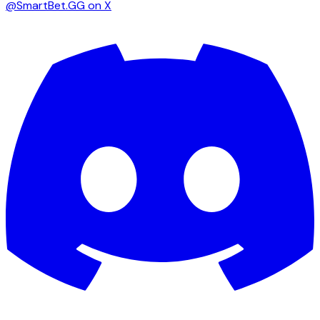
@SmartBet.GG on X