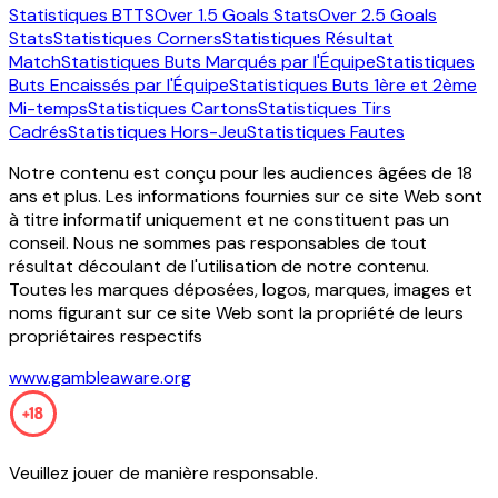
Statistiques BTTS
Over 1.5 Goals Stats
Over 2.5 Goals
Stats
Statistiques Corners
Statistiques Résultat
Match
Statistiques Buts Marqués par l'Équipe
Statistiques
Buts Encaissés par l'Équipe
Statistiques Buts 1ère et 2ème
Mi-temps
Statistiques Cartons
Statistiques Tirs
Cadrés
Statistiques Hors-Jeu
Statistiques Fautes
Notre contenu est conçu pour les audiences âgées de 18
ans et plus. Les informations fournies sur ce site Web sont
à titre informatif uniquement et ne constituent pas un
conseil. Nous ne sommes pas responsables de tout
résultat découlant de l'utilisation de notre contenu.
Toutes les marques déposées, logos, marques, images et
noms figurant sur ce site Web sont la propriété de leurs
propriétaires respectifs
www.gambleaware.org
Veuillez jouer de manière responsable.