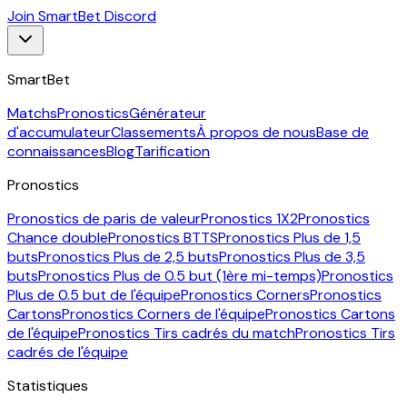
Join SmartBet Discord
SmartBet
Matchs
Pronostics
Générateur
d'accumulateur
Classements
À propos de nous
Base de
connaissances
Blog
Tarification
Pronostics
Pronostics de paris de valeur
Pronostics 1X2
Pronostics
Chance double
Pronostics BTTS
Pronostics Plus de 1,5
buts
Pronostics Plus de 2,5 buts
Pronostics Plus de 3,5
buts
Pronostics Plus de 0.5 but (1ère mi-temps)
Pronostics
Plus de 0.5 but de l'équipe
Pronostics Corners
Pronostics
Cartons
Pronostics Corners de l'équipe
Pronostics Cartons
de l'équipe
Pronostics Tirs cadrés du match
Pronostics Tirs
cadrés de l'équipe
Statistiques