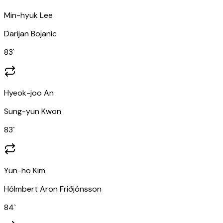
Min-hyuk Lee
Darijan Bojanic
83
`
Hyeok-joo An
Sung-yun Kwon
83
`
Yun-ho Kim
Hólmbert Aron Friðjónsson
84
`