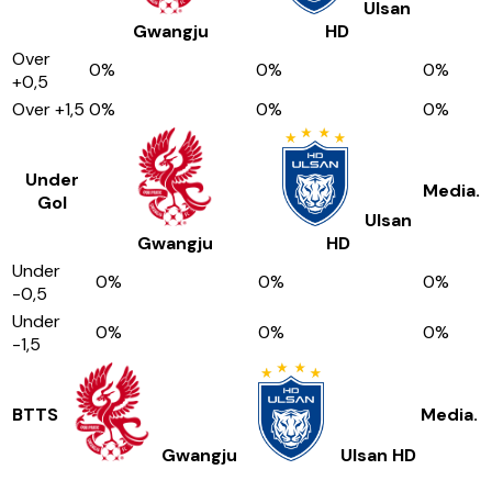
Ulsan
Gwangju
HD
Over
0
%
0
%
0
%
+0,5
Over
+1,5
0
%
0
%
0
%
Under
Media.
Gol
Ulsan
Gwangju
HD
Under
0
%
0
%
0
%
-0,5
Under
0
%
0
%
0
%
-1,5
BTTS
Media.
Gwangju
Ulsan HD