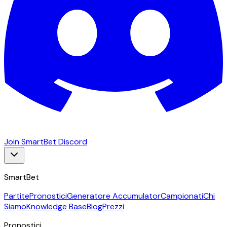
Join SmartBet Discord
SmartBet
Partite
Pronostici
Generatore Accumulator
Campionati
Chi
Siamo
Knowledge Base
Blog
Prezzi
Pronostici