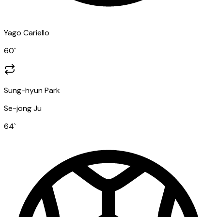
Yago Cariello
60
`
Sung-hyun Park
Se-jong Ju
64
`