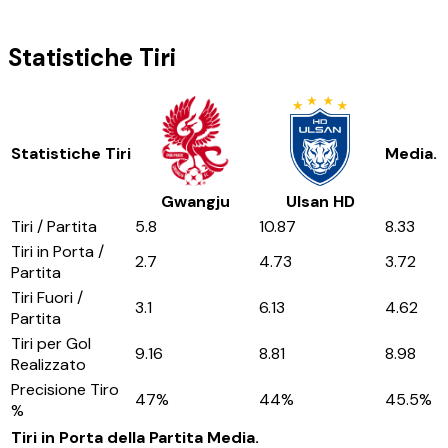
Statistiche Tiri
Statistiche Tiri
Media.
Gwangju
Ulsan HD
Tiri / Partita
5.8
10.87
8.33
Tiri in Porta /
2.7
4.73
3.72
Partita
Tiri Fuori /
3.1
6.13
4.62
Partita
Tiri per Gol
9.16
8.81
8.98
Realizzato
Precisione Tiro
47
%
44
%
45.5
%
%
Tiri in Porta della Partita
Media.