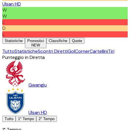
Ulsan HD
W
W
L
D
L
Statistiche
Pronostici
Classifiche
Quote
NEW
Tutto
Statistiche
Scontri Diretti
Gol
Corner
Cartellini
Tiri
Punteggio in Diretta
Gwangju
Ulsan HD
Tutto
1° Tempo
2° Tempo
1° Tempo