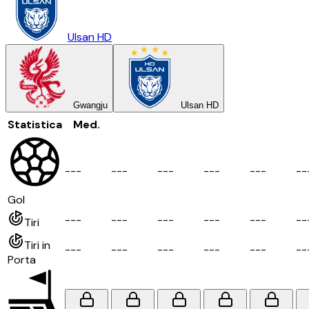
Ulsan HD
Gwangju
Ulsan HD
Statistica
Med.
-
-
-
-
-
-
-
-
-
-
-
-
-
-
-
-
-
Gol
-
-
-
-
-
-
-
-
-
-
-
-
-
-
-
-
-
Tiri
Tiri in
-
-
-
-
-
-
-
-
-
-
-
-
-
-
-
-
-
Porta