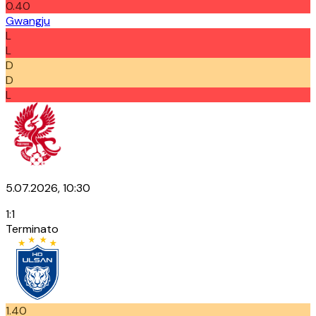
0.40
Gwangju
L
L
D
D
L
5.07.2026, 10:30
1
:
1
Terminato
1.40