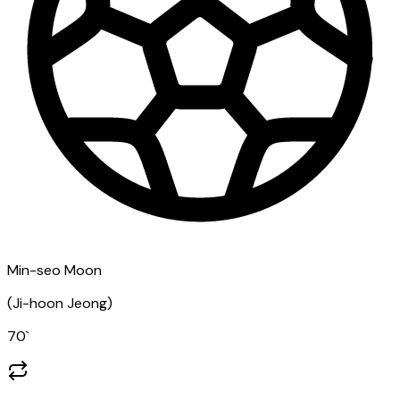
Min-seo Moon
(
Ji-hoon Jeong
)
70
`