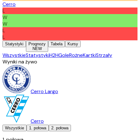
Cerro
L
W
W
L
L
Statystyki
Prognozy
Tabela
Kursy
NEW
Wszystkie
Statystyki
H2H
Gole
Rożne
Kartki
Strzały
Wyniki na żywo
Cerro Largo
Cerro
Wszystkie
1. połowa
2. połowa
1. połowa