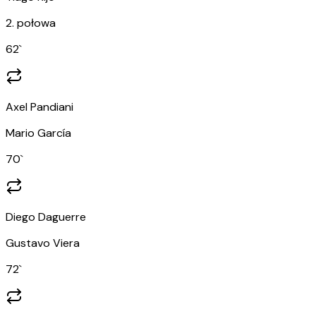
2. połowa
62
`
Axel Pandiani
Mario García
70
`
Diego Daguerre
Gustavo Viera
72
`