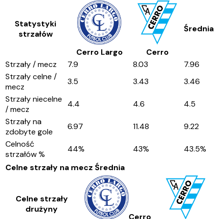
Statystyki
Średnia
strzałów
Cerro Largo
Cerro
Strzały / mecz
7.9
8.03
7.96
Strzały celne /
3.5
3.43
3.46
mecz
Strzały niecelne
4.4
4.6
4.5
/ mecz
Strzały na
6.97
11.48
9.22
zdobyte gole
Celność
44
%
43
%
43.5
%
strzałów %
Celne strzały na mecz
Średnia
Celne strzały
drużyny
Cerro