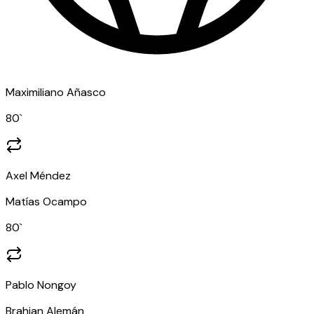
Maximiliano Añasco
80
`
Axel Méndez
Matías Ocampo
80
`
Pablo Nongoy
Brahian Alemán