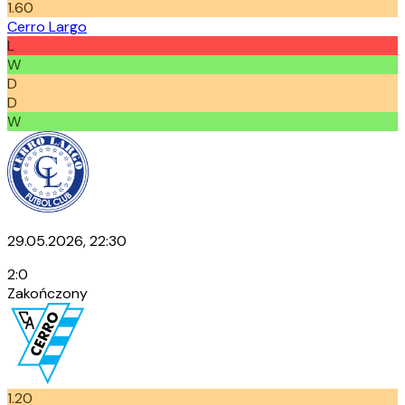
1.60
Cerro Largo
L
W
D
D
W
29.05.2026, 22:30
2
:
0
Zakończony
1.20