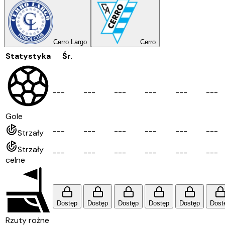
Cerro Largo
Cerro
Statystyka
Śr.
-
-
-
-
-
-
-
-
-
-
-
-
-
-
-
-
-
-
Gole
-
-
-
-
-
-
-
-
-
-
-
-
-
-
-
-
-
-
Strzały
Strzały
-
-
-
-
-
-
-
-
-
-
-
-
-
-
-
-
-
-
celne
Dostęp
Dostęp
Dostęp
Dostęp
Dostęp
Dost
Rzuty rożne