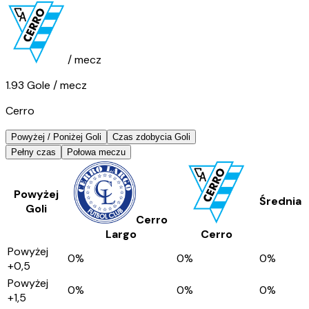
/ mecz
1.93
Gole
/ mecz
Cerro
Powyżej / Poniżej Goli
Czas zdobycia Goli
Pełny czas
Połowa meczu
Powyżej
Średnia
Goli
Cerro
Largo
Cerro
Powyżej
0
%
0
%
0
%
+0,5
Powyżej
0
%
0
%
0
%
+1,5