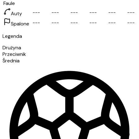
Faule
-
-
-
-
-
-
-
-
-
-
-
-
-
-
-
-
-
-
Auty
-
-
-
-
-
-
-
-
-
-
-
-
-
-
-
-
-
-
Spalone
Legenda
Drużyna
Przeciwnik
Średnia