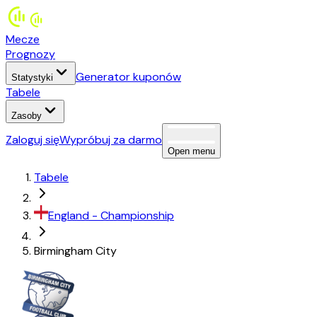
Mecze
Prognozy
Generator kuponów
Statystyki
Tabele
Zasoby
Zaloguj się
Wypróbuj za darmo
Open menu
Tabele
England
-
Championship
Birmingham City