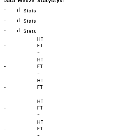
Data
Mecze
Statystyki
-
Stats
-
Stats
-
Stats
HT
-
FT
-
HT
-
FT
-
HT
-
FT
-
HT
-
FT
-
HT
-
FT
-