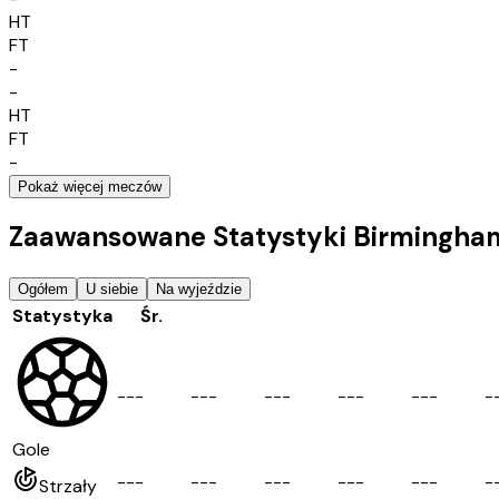
HT
FT
-
-
HT
FT
-
Pokaż więcej meczów
Zaawansowane Statystyki Birmingha
Ogółem
U siebie
Na wyjeździe
Statystyka
Śr.
-
-
-
-
-
-
-
-
-
-
-
-
-
-
-
-
Gole
-
-
-
-
-
-
-
-
-
-
-
-
-
-
-
-
Strzały