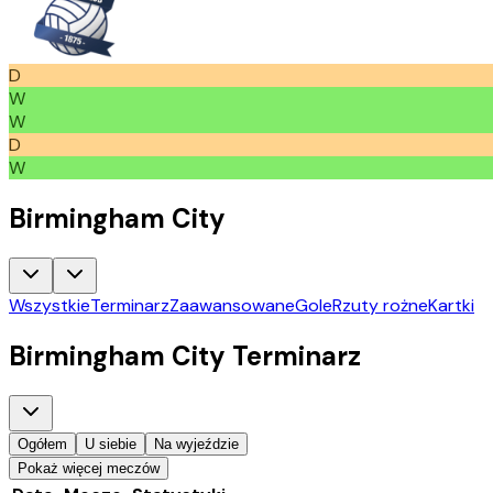
D
W
W
D
W
Birmingham City
Wszystkie
Terminarz
Zaawansowane
Gole
Rzuty rożne
Kartki
Birmingham City
Terminarz
Ogółem
U siebie
Na wyjeździe
Pokaż więcej meczów