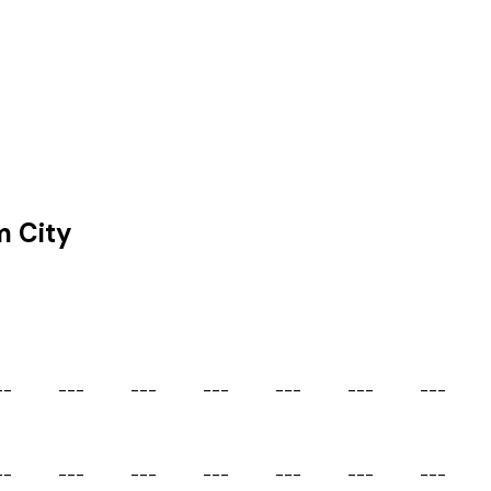
m City
-
-
-
-
-
-
-
-
-
-
-
-
-
-
-
-
-
-
-
-
-
-
-
-
-
-
-
-
-
-
-
-
-
-
-
-
-
-
-
-