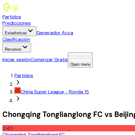
Partidos
Predicciones
Generador Acca
Estadísticas
Clasificación
Recursos
Iniciar sesión
Comenzar Gratis
Open menu
Partidos
China
Super League
- Ronda 15
Chongqing Tonglianglong FC
vs
Beiji
0.40
Chongqing Tonglianglong FC