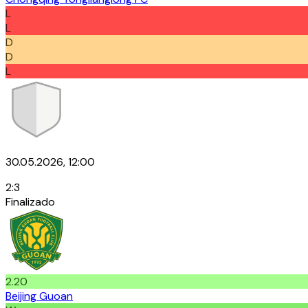
L
L
D
D
L
30.05.2026, 12:00
2
:
3
Finalizado
2.20
Beijing Guoan