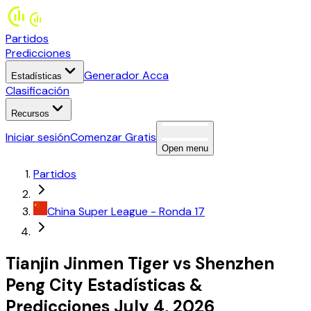
Partidos
Predicciones
Generador Acca
Estadísticas
Clasificación
Recursos
Iniciar sesión
Comenzar Gratis
Open menu
Partidos
China
Super League
- Ronda 17
Tianjin Jinmen Tiger
vs
Shenzhen
Peng City
Estadísticas
&
Predicciones
July 4, 2026