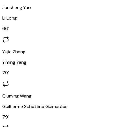
Junsheng Yao
Li Long
66
`
Yujie Zhang
Yiming Yang
79
`
Qiuming Wang
Guilherme Schettine Guimarães
79
`