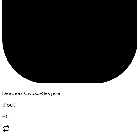
Deabeas Owusu-Sekyere
(
Foul
)
65
`