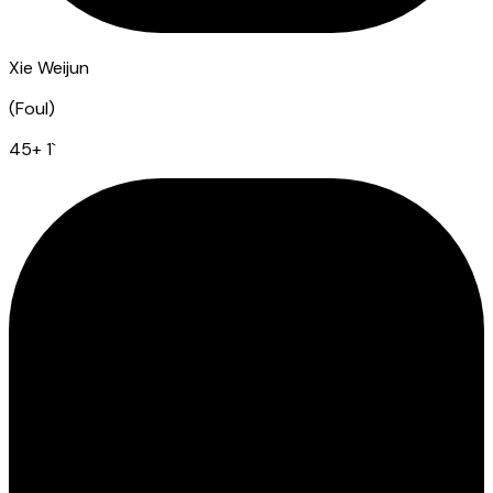
Xie Weijun
(
Foul
)
45
+ 1
`