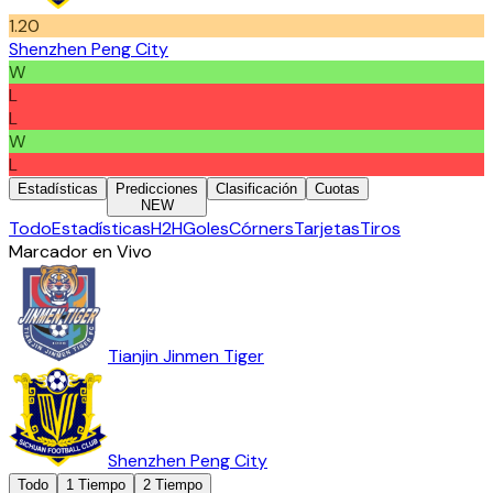
1.20
Shenzhen Peng City
W
L
L
W
L
Estadísticas
Predicciones
Clasificación
Cuotas
NEW
Todo
Estadísticas
H2H
Goles
Córners
Tarjetas
Tiros
Marcador en Vivo
Tianjin Jinmen Tiger
Shenzhen Peng City
Todo
1 Tiempo
2 Tiempo