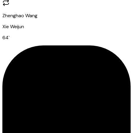
Zhenghao Wang
Xie Weijun
64
`