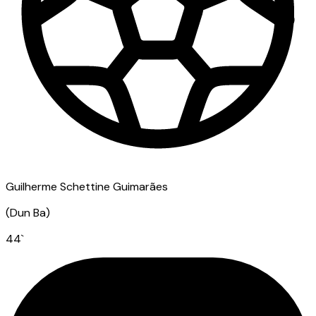
Guilherme Schettine Guimarães
(
Dun Ba
)
44
`