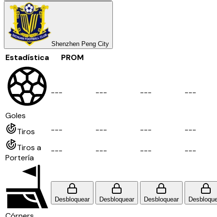
Shenzhen Peng City
Estadística
PROM
-
-
-
-
-
-
-
-
-
-
-
-
Goles
-
-
-
-
-
-
-
-
-
-
-
-
Tiros
Tiros a
-
-
-
-
-
-
-
-
-
-
-
-
Portería
Desbloquear
Desbloquear
Desbloquear
Desbloque
Córners