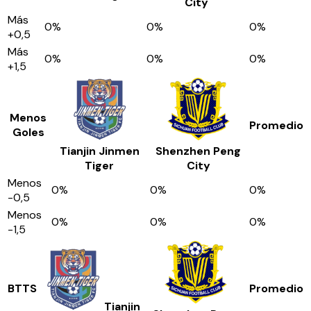
City
Más
0
%
0
%
0
%
+0,5
Más
0
%
0
%
0
%
+1,5
Menos
Promedio
Goles
Tianjin Jinmen
Shenzhen Peng
Tiger
City
Menos
0
%
0
%
0
%
-0,5
Menos
0
%
0
%
0
%
-1,5
BTTS
Promedio
Tianjin