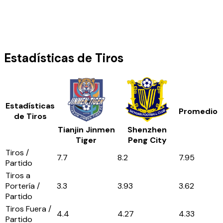
Estadísticas de Tiros
Estadísticas
Promedio
de Tiros
Tianjin Jinmen
Shenzhen
Tiger
Peng City
Tiros /
7.7
8.2
7.95
Partido
Tiros a
Portería /
3.3
3.93
3.62
Partido
Tiros Fuera /
4.4
4.27
4.33
Partido