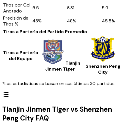
Tiros por Gol
5.5
6.31
5.9
Anotado
Precisión de
43
%
48
%
45.5
%
Tiros %
Tiros a Portería del Partido
Promedio
Tiros a Portería
del Equipo
Tianjin
Shenzhen Peng
Jinmen Tiger
City
*Las estadísticas se basan en sus últimos 30 partidos
Tianjin Jinmen Tiger vs Shenzhen
Peng City FAQ