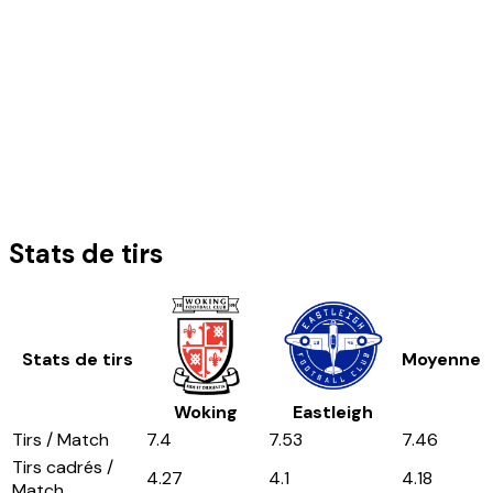
Stats de tirs
Stats de tirs
Moyenne
Woking
Eastleigh
Tirs / Match
7.4
7.53
7.46
Tirs cadrés /
4.27
4.1
4.18
Match