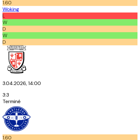
1.60
Woking
L
W
D
W
D
3.04.2026, 14:00
3
:
3
Terminé
1.60