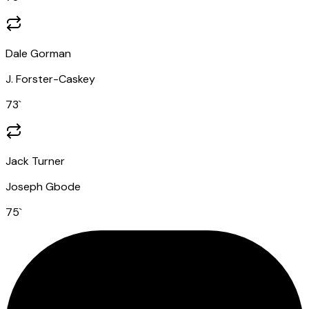
Dale Gorman
J. Forster-Caskey
73
`
Jack Turner
Joseph Gbode
75
`