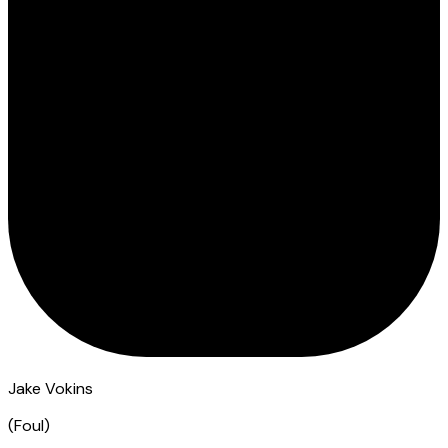
Jake Vokins
(
Foul
)