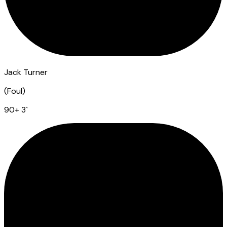
Jack Turner
(
Foul
)
90
+ 3
`