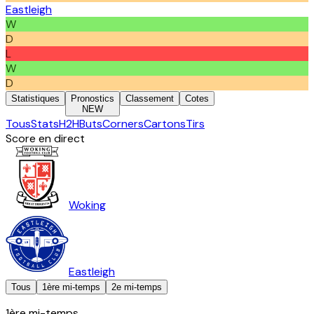
Eastleigh
W
D
L
W
D
Statistiques
Pronostics
Classement
Cotes
NEW
Tous
Stats
H2H
Buts
Corners
Cartons
Tirs
Score en direct
Woking
Eastleigh
Tous
1ère mi-temps
2e mi-temps
1ère mi-temps