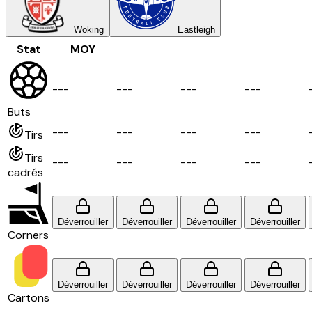
Woking
Eastleigh
Stat
MOY
-
-
-
-
-
-
-
-
-
-
-
-
Buts
-
-
-
-
-
-
-
-
-
-
-
-
Tirs
Tirs
-
-
-
-
-
-
-
-
-
-
-
-
cadrés
Déverrouiller
Déverrouiller
Déverrouiller
Déverrouiller
Corners
Déverrouiller
Déverrouiller
Déverrouiller
Déverrouiller
Cartons