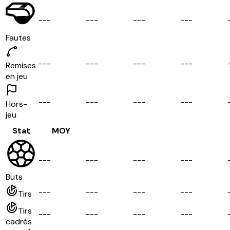
-
-
-
-
-
-
-
-
-
-
-
-
Fautes
-
-
-
-
-
-
-
-
-
-
-
-
Remises
en jeu
-
-
-
-
-
-
-
-
-
-
-
-
Hors-
jeu
Stat
MOY
-
-
-
-
-
-
-
-
-
-
-
-
Buts
-
-
-
-
-
-
-
-
-
-
-
-
Tirs
Tirs
-
-
-
-
-
-
-
-
-
-
-
-
cadrés