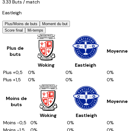
3.33
Buts
/ match
Eastleigh
Plus/Moins de buts
Moment du but
Score final
Mi-temps
Plus de
Moyenne
buts
Woking
Eastleigh
Plus
+0,5
0
%
0
%
0
%
Plus
+1,5
0
%
0
%
0
%
Moins de
Moyenne
buts
Woking
Eastleigh
Moins
-0,5
0
%
0
%
0
%
Moins
-1,5
0
%
0
%
0
%