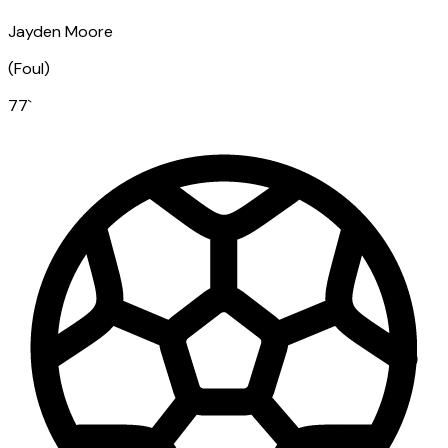
Jayden Moore
(
Foul
)
77
`