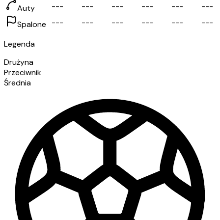
-
-
-
-
-
-
-
-
-
-
-
-
-
-
-
-
-
-
Auty
-
-
-
-
-
-
-
-
-
-
-
-
-
-
-
-
-
-
Spalone
Legenda
Drużyna
Przeciwnik
Średnia