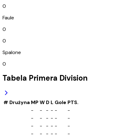
0
Faule
0
0
Spalone
0
Tabela
Primera Division
#
Drużyna
MP
W
D
L
Gole
PTS.
-
-
-
-
-
-
-
-
-
-
-
-
-
-
-
-
-
-
-
-
-
-
-
-