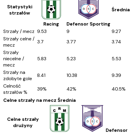
Statystyki
Średnia
strzałów
Racing
Defensor Sporting
Strzały / mecz
9.53
9
9.27
Strzały celne /
3.7
3.77
3.74
mecz
Strzały
niecelne /
5.83
5.23
5.53
mecz
Strzały na
8.41
10.38
9.39
zdobyte gole
Celność
39
%
42
%
40.5
%
strzałów %
Celne strzały na mecz
Średnia
Celne strzały
drużyny
Defensor