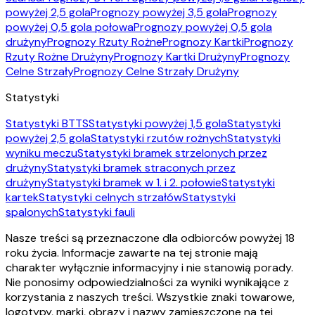
powyżej 2,5 gola
Prognozy powyżej 3,5 gola
Prognozy
powyżej 0,5 gola połowa
Prognozy powyżej 0,5 gola
drużyny
Prognozy Rzuty Rożne
Prognozy Kartki
Prognozy
Rzuty Rożne Drużyny
Prognozy Kartki Drużyny
Prognozy
Celne Strzały
Prognozy Celne Strzały Drużyny
Statystyki
Statystyki BTTS
Statystyki powyżej 1,5 gola
Statystyki
powyżej 2,5 gola
Statystyki rzutów rożnych
Statystyki
wyniku meczu
Statystyki bramek strzelonych przez
drużyny
Statystyki bramek straconych przez
drużyny
Statystyki bramek w 1. i 2. połowie
Statystyki
kartek
Statystyki celnych strzałów
Statystyki
spalonych
Statystyki fauli
Nasze treści są przeznaczone dla odbiorców powyżej 18
roku życia. Informacje zawarte na tej stronie mają
charakter wyłącznie informacyjny i nie stanowią porady.
Nie ponosimy odpowiedzialności za wyniki wynikające z
korzystania z naszych treści. Wszystkie znaki towarowe,
logotypy, marki, obrazy i nazwy zamieszczone na tej