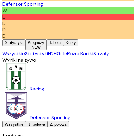
Defensor Sporting
W
L
D
D
D
Statystyki
Prognozy
Tabela
Kursy
NEW
Wszystkie
Statystyki
H2H
Gole
Rożne
Kartki
Strzały
Wyniki na żywo
Racing
Defensor Sporting
Wszystkie
1. połowa
2. połowa
1. połowa