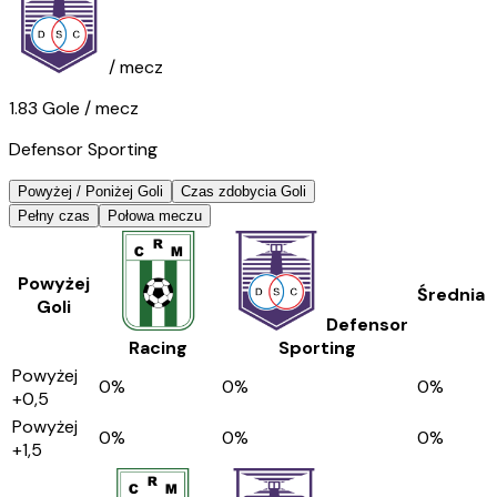
/ mecz
1.83
Gole
/ mecz
Defensor Sporting
Powyżej / Poniżej Goli
Czas zdobycia Goli
Pełny czas
Połowa meczu
Powyżej
Średnia
Goli
Defensor
Racing
Sporting
Powyżej
0
%
0
%
0
%
+0,5
Powyżej
0
%
0
%
0
%
+1,5