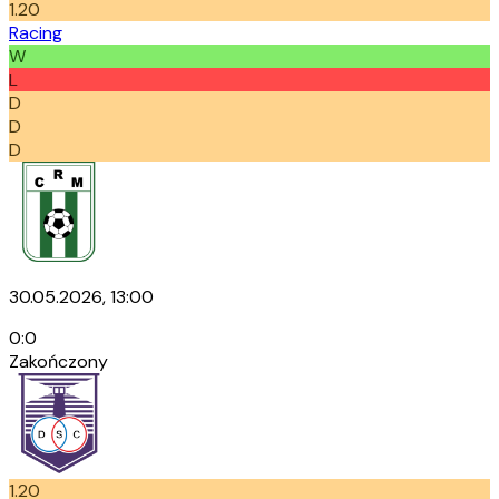
1.20
Racing
W
L
D
D
D
30.05.2026, 13:00
0
:
0
Zakończony
1.20