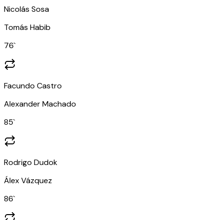
Nicolás Sosa
Tomás Habib
76
`
Facundo Castro
Alexander Machado
85
`
Rodrigo Dudok
Álex Vázquez
86
`