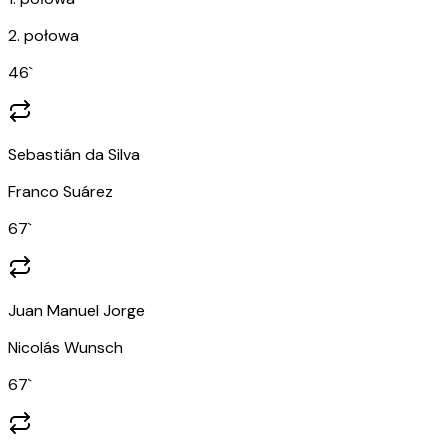
2. połowa
46
`
Sebastián da Silva
Franco Suárez
67
`
Juan Manuel Jorge
Nicolás Wunsch
67
`