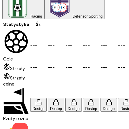
Racing
Defensor Sporting
Statystyka
Śr.
-
-
-
-
-
-
-
-
-
-
-
-
-
-
-
-
-
-
Gole
-
-
-
-
-
-
-
-
-
-
-
-
-
-
-
-
-
-
Strzały
Strzały
-
-
-
-
-
-
-
-
-
-
-
-
-
-
-
-
-
-
celne
Dostęp
Dostęp
Dostęp
Dostęp
Dostęp
Dost
Rzuty rożne