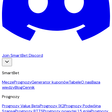
Join SmartBet Discord
SmartBet
Mecze
Prognozy
Generator kuponów
Tabele
O nas
Baza
wiedzy
Blog
Cennik
Prognozy
Prognozy Value Bets
Prognozy 1X2
Prognozy Podwójna
Szansa
Prognozy BTTS
Prognozy powyżej 1,5 gola
Prognozy