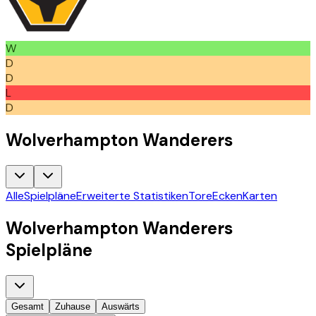
W
D
D
L
D
Wolverhampton Wanderers
Alle
Spielpläne
Erweiterte Statistiken
Tore
Ecken
Karten
Wolverhampton Wanderers
Spielpläne
Gesamt
Zuhause
Auswärts