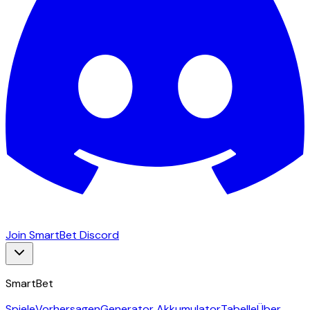
Join SmartBet Discord
SmartBet
Spiele
Vorhersagen
Generator Akkumulator
Tabelle
Über