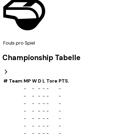
Fouls pro Spiel
Championship
Tabelle
#
Team
MP
W
D
L
Tore
PTS.
-
-
-
-
-
-
-
-
-
-
-
-
-
-
-
-
-
-
-
-
-
-
-
-
-
-
-
-
-
-
-
-
-
-
-
-
-
-
-
-
-
-