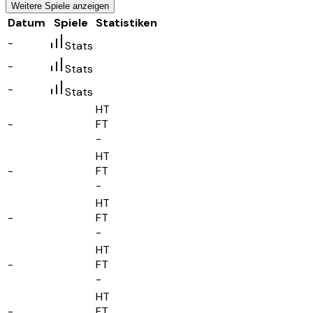
Weitere Spiele anzeigen
Datum
Spiele
Statistiken
-
Stats
-
Stats
-
Stats
HT
-
FT
-
HT
-
FT
-
HT
-
FT
-
HT
-
FT
-
HT
-
FT