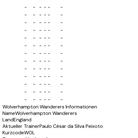
-
-
-
-
-
-
-
-
-
-
-
-
-
-
-
-
-
-
-
-
-
-
-
-
-
-
-
-
-
-
-
-
-
-
-
-
-
-
-
-
-
-
-
-
-
-
-
-
-
-
-
-
-
-
-
-
-
-
-
-
-
-
-
-
-
-
-
-
-
-
-
-
-
-
-
-
-
-
Wolverhampton Wanderers Informationen
Name
Wolverhampton Wanderers
Land
England
Aktueller Trainer
Paulo César da Silva Peixoto
Kurzcode
WOL