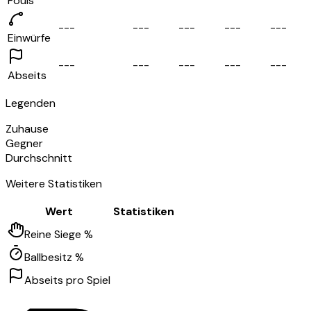
Fouls
-
-
-
-
-
-
-
-
-
-
-
-
-
-
-
Einwürfe
-
-
-
-
-
-
-
-
-
-
-
-
-
-
-
Abseits
Legenden
Zuhause
Gegner
Durchschnitt
Weitere Statistiken
Wert
Statistiken
Reine Siege %
Ballbesitz %
Abseits pro Spiel