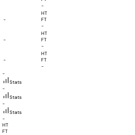
-
HT
-
FT
-
HT
-
FT
-
HT
-
FT
-
-
Stats
-
Stats
-
Stats
-
HT
FT