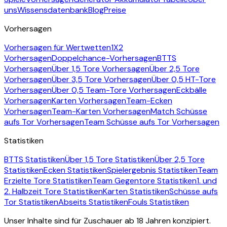
uns
Wissensdatenbank
Blog
Preise
Vorhersagen
Vorhersagen für Wertwetten
1X2
Vorhersagen
Doppelchance-Vorhersagen
BTTS
Vorhersagen
Über 1,5 Tore Vorhersagen
Über 2,5 Tore
Vorhersagen
Über 3,5 Tore Vorhersagen
Über 0,5 HT-Tore
Vorhersagen
Über 0,5 Team-Tore Vorhersagen
Eckbälle
Vorhersagen
Karten Vorhersagen
Team-Ecken
Vorhersagen
Team-Karten Vorhersagen
Match Schüsse
aufs Tor Vorhersagen
Team Schüsse aufs Tor Vorhersagen
Statistiken
BTTS Statistiken
Über 1,5 Tore Statistiken
Über 2,5 Tore
Statistiken
Ecken Statistiken
Spielergebnis Statistiken
Team
Erzielte Tore Statistiken
Team Gegentore Statistiken
1. und
2. Halbzeit Tore Statistiken
Karten Statistiken
Schüsse aufs
Tor Statistiken
Abseits Statistiken
Fouls Statistiken
Unser Inhalte sind für Zuschauer ab 18 Jahren konzipiert.