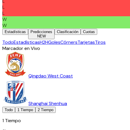
L
L
L
W
W
Estadísticas
Predicciones
Clasificación
Cuotas
NEW
Todo
Estadísticas
H2H
Goles
Córners
Tarjetas
Tiros
Marcador en Vivo
Qingdao West Coast
Shanghai Shenhua
Todo
1 Tiempo
2 Tiempo
1 Tiempo