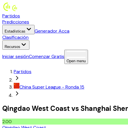
Partidos
Predicciones
Generador Acca
Estadísticas
Clasificación
Recursos
Iniciar sesión
Comenzar Gratis
Open menu
Partidos
China
Super League
- Ronda 15
Qingdao West Coast
vs
Shanghai She
2.00
Qingdao West Coast