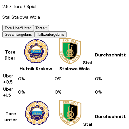
2.67
Tore
/ Spiel
Stal Stalowa Wola
Tore Über/Unter
Torzeit
Gesamtergebnis
Halbzeitergebnis
Tore
Durchschnitt
über
Stal
Hutnik Krakow
Stalowa Wola
Über
0
%
0
%
0
%
+0,5
Über
0
%
0
%
0
%
+1,5
Tore
Durchschnitt
unter
Stal