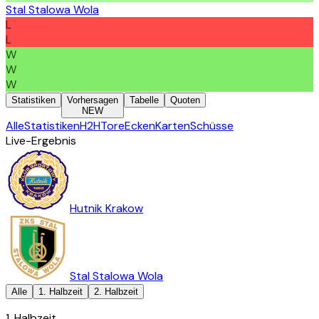
Stal Stalowa Wola
L
L
W
W
W
Statistiken
Vorhersagen
Tabelle
Quoten
NEW
Alle
Statistiken
H2H
Tore
Ecken
Karten
Schüsse
Live-Ergebnis
Hutnik Krakow
Stal Stalowa Wola
Alle
1. Halbzeit
2. Halbzeit
1. Halbzeit