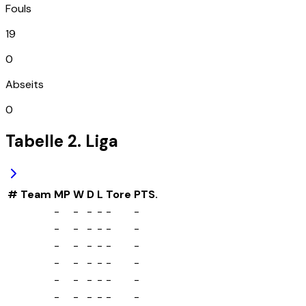
Fouls
19
0
Abseits
0
Tabelle
2. Liga
#
Team
MP
W
D
L
Tore
PTS.
-
-
-
-
-
-
-
-
-
-
-
-
-
-
-
-
-
-
-
-
-
-
-
-
-
-
-
-
-
-
-
-
-
-
-
-