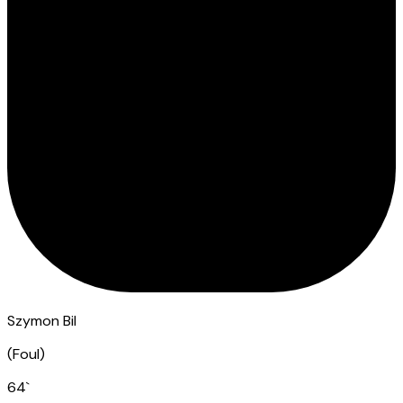
Szymon Bil
(
Foul
)
64
`