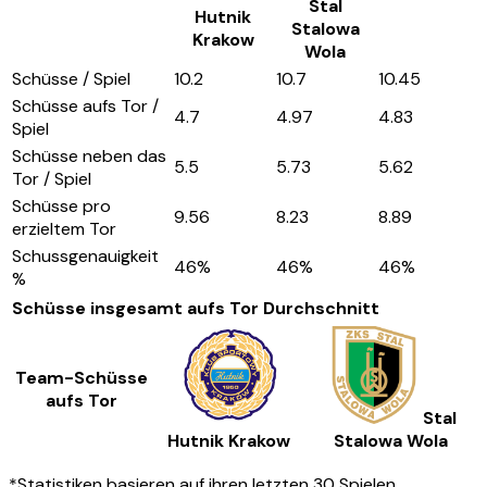
Stal
Hutnik
Stalowa
Krakow
Wola
Schüsse / Spiel
10.2
10.7
10.45
Schüsse aufs Tor /
4.7
4.97
4.83
Spiel
Schüsse neben das
5.5
5.73
5.62
Tor / Spiel
Schüsse pro
9.56
8.23
8.89
erzieltem Tor
Schussgenauigkeit
46
%
46
%
46
%
%
Schüsse insgesamt aufs Tor
Durchschnitt
Team-Schüsse
aufs Tor
Stal
Hutnik Krakow
Stalowa Wola
*Statistiken basieren auf ihren letzten 30 Spielen