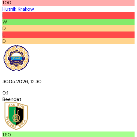
1.00
Hutnik Krakow
L
W
D
L
D
30.05.2026, 12:30
0
:
1
Beendet
1.80