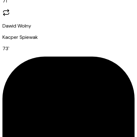
71
`
Dawid Wolny
Kacper Spiewak
73
`