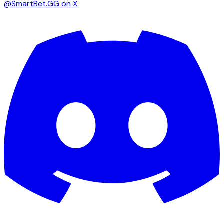
@SmartBet.GG on X