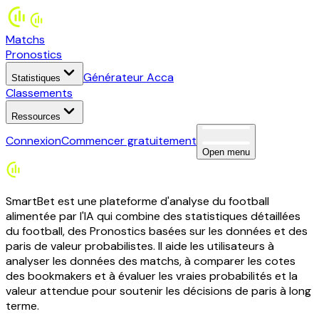
Matchs
Pronostics
Générateur Acca
Statistiques
Classements
Ressources
Connexion
Commencer gratuitement
Open menu
SmartBet est une plateforme d'analyse du football
alimentée par l'IA qui combine des statistiques détaillées
du football, des Pronostics basées sur les données et des
paris de valeur probabilistes. Il aide les utilisateurs à
analyser les données des matchs, à comparer les cotes
des bookmakers et à évaluer les vraies probabilités et la
valeur attendue pour soutenir les décisions de paris à long
terme.