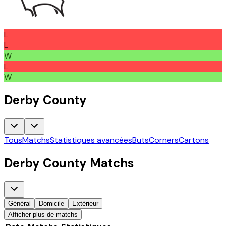
L
L
W
L
W
Derby County
Tous
Matchs
Statistiques avancées
Buts
Corners
Cartons
Derby County
Matchs
Général
Domicile
Extérieur
Afficher plus de matchs