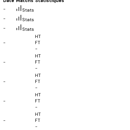
Date
Matchs
Statistiques
-
Stats
-
Stats
-
Stats
HT
-
FT
-
HT
-
FT
-
HT
-
FT
-
HT
-
FT
-
HT
-
FT
-