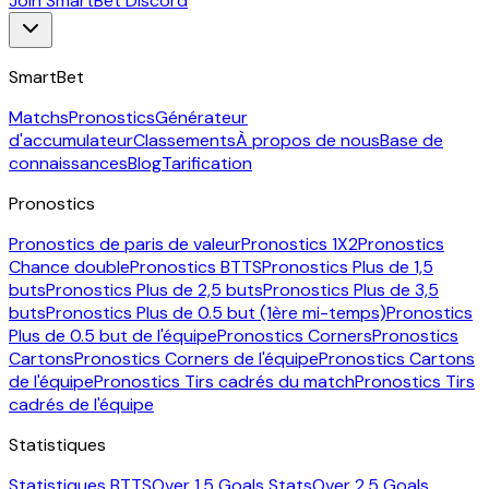
Join SmartBet Discord
SmartBet
Matchs
Pronostics
Générateur
d'accumulateur
Classements
À propos de nous
Base de
connaissances
Blog
Tarification
Pronostics
Pronostics de paris de valeur
Pronostics 1X2
Pronostics
Chance double
Pronostics BTTS
Pronostics Plus de 1,5
buts
Pronostics Plus de 2,5 buts
Pronostics Plus de 3,5
buts
Pronostics Plus de 0.5 but (1ère mi-temps)
Pronostics
Plus de 0.5 but de l'équipe
Pronostics Corners
Pronostics
Cartons
Pronostics Corners de l'équipe
Pronostics Cartons
de l'équipe
Pronostics Tirs cadrés du match
Pronostics Tirs
cadrés de l'équipe
Statistiques
Statistiques BTTS
Over 1.5 Goals Stats
Over 2.5 Goals