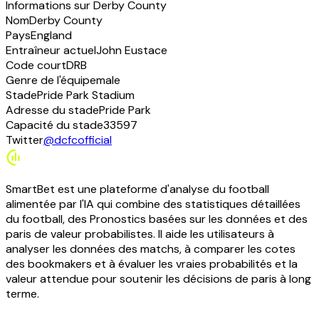
Informations sur Derby County
Nom
Derby County
Pays
England
Entraîneur actuel
John Eustace
Code court
DRB
Genre de l'équipe
male
Stade
Pride Park Stadium
Adresse du stade
Pride Park
Capacité du stade
33597
Twitter
@dcfcofficial
SmartBet est une plateforme d'analyse du football
alimentée par l'IA qui combine des statistiques détaillées
du football, des Pronostics basées sur les données et des
paris de valeur probabilistes. Il aide les utilisateurs à
analyser les données des matchs, à comparer les cotes
des bookmakers et à évaluer les vraies probabilités et la
valeur attendue pour soutenir les décisions de paris à long
terme.