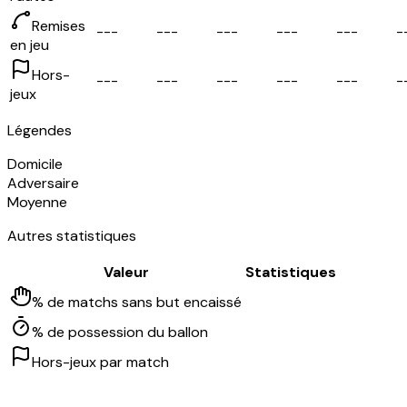
Remises
-
-
-
-
-
-
-
-
-
-
-
-
-
-
-
-
en jeu
Hors-
-
-
-
-
-
-
-
-
-
-
-
-
-
-
-
-
jeux
Légendes
Domicile
Adversaire
Moyenne
Autres statistiques
Valeur
Statistiques
% de matchs sans but encaissé
% de possession du ballon
Hors-jeux par match