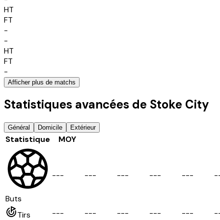
HT
FT
-
-
HT
FT
-
Afficher plus de matchs
Statistiques avancées de Stoke City
Général
Domicile
Extérieur
Statistique
MOY
-
-
-
-
-
-
-
-
-
-
-
-
-
-
-
-
Buts
-
-
-
-
-
-
-
-
-
-
-
-
-
-
-
-
Tirs