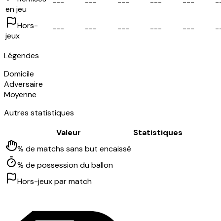
-
-
-
-
-
-
-
-
-
-
-
-
-
-
-
-
en jeu
Hors-
-
-
-
-
-
-
-
-
-
-
-
-
-
-
-
-
jeux
Légendes
Domicile
Adversaire
Moyenne
Autres statistiques
Valeur
Statistiques
% de matchs sans but encaissé
% de possession du ballon
Hors-jeux par match