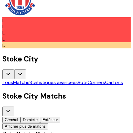
L
L
L
L
D
Stoke City
Tous
Matchs
Statistiques avancées
Buts
Corners
Cartons
Stoke City
Matchs
Général
Domicile
Extérieur
Afficher plus de matchs