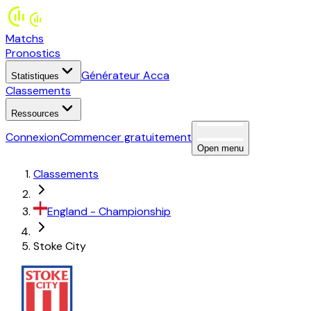
Matchs
Pronostics
Générateur Acca
Statistiques
Classements
Ressources
Connexion
Commencer gratuitement
Open menu
Classements
England
-
Championship
Stoke City