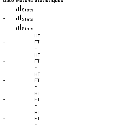
Date
Matchs
Statistiques
-
Stats
-
Stats
-
Stats
HT
-
FT
-
HT
-
FT
-
HT
-
FT
-
HT
-
FT
-
HT
-
FT
-