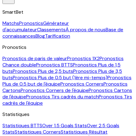
SmartBet
Matchs
Pronostics
Générateur
d'accumulateur
Classements
À propos de nous
Base de
connaissances
Blog
Tarification
Pronostics
Pronostics de paris de valeur
Pronostics 1X2
Pronostics
Chance double
Pronostics BTTS
Pronostics Plus de 1,5
buts
Pronostics Plus de 2,5 buts
Pronostics Plus de 3,5
buts
Pronostics Plus de 0.5 but (1ère mi-temps)
Pronostics
Plus de 0.5 but de l'équipe
Pronostics Corners
Pronostics
Cartons
Pronostics Corners de l'équipe
Pronostics Cartons
de l'équipe
Pronostics Tirs cadrés du match
Pronostics Tirs
cadrés de l'équipe
Statistiques
Statistiques BTTS
Over 1.5 Goals Stats
Over 2.5 Goals
Stats
Statistiques Corners
Statistiques Résultat