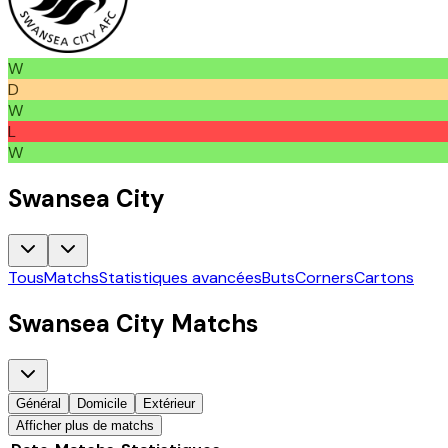
W
D
W
L
W
Swansea City
Tous
Matchs
Statistiques avancées
Buts
Corners
Cartons
Swansea City
Matchs
Général
Domicile
Extérieur
Afficher plus de matchs