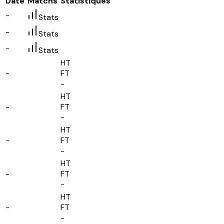
Date
Matchs
Statistiques
-
Stats
-
Stats
-
Stats
HT
-
FT
-
HT
-
FT
-
HT
-
FT
-
HT
-
FT
-
HT
-
FT
-