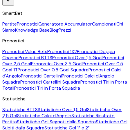
SmartBet
Partite
Pronostici
Generatore Accumulator
Campionati
Chi
Siamo
Knowledge Base
Blog
Prezzi
Pronostici
Pronostici Value Bets
Pronostici 1X2
Pronostici Doppia
Chance
Pronostici BTTS
Pronostici Over 1,5 Goal
Pronostici
Over 2,5 Goal
Pronostici Over 3,5 Goal
Pronostici Over 0.5
Goal 1T
Pronostici Over 0.5 Goal Squadra
Pronostici Calci
d'Angolo
Pronostici Cartellini
Pronostici Calci d'Angolo
Squadra
Pronostici Cartellini Squadra
Pronostici Tiri in Porta
Totali
Pronostici Tiri in Porta Squadra
Statistiche
Statistiche BTTS
Statistiche Over 1,5 Gol
Statistiche Over
2,5 Gol
Statistiche Calci d'Angolo
Statistiche Risultato
Partita
Statistiche Gol Segnati dalla Squadra
Statistiche Gol
Subiti dalla Squadra
Statistiche Gol 1° e 2°