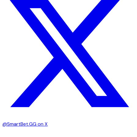
@SmartBet.GG on X