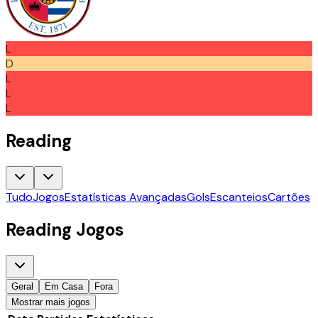
L
D
L
L
L
Reading
Tudo
Jogos
Estatísticas Avançadas
Gols
Escanteios
Cartões
Reading
Jogos
Geral
Em Casa
Fora
Mostrar mais jogos