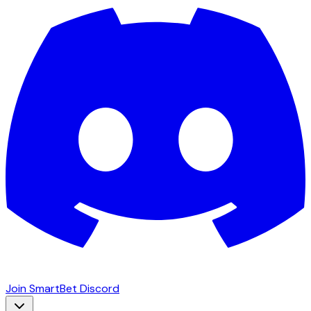
Join SmartBet Discord