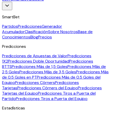
SmartBet
Partidos
Predicciones
Generador
Acumulador
Clasificación
Sobre Nosotros
Base de
Conocimientos
Blog
Precios
Predicciones
Predicciones de Apuestas de Valor
Predicciones
1X2
Predicciones Doble Oportunidad
Predicciones
BTTS
Predicciones Más de 1,5 Goles
Predicciones Más de
2,5 Goles
Predicciones Más de 3,5 Goles
Predicciones Más
de 0.5 Goles en PT
Predicciones Más de 0.5 Goles del
Equipo
Predicciones Córners
Predicciones
Tarjetas
Predicciones Córners del Equipo
Predicciones
Tarjetas del Equipo
Predicciones Tiros a Puerta del
Partido
Predicciones Tiros a Puerta del Equipo
Estadísticas